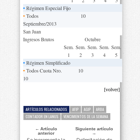
1
2
3
4
5
•
Régimen Especial Fijo
•
Todos
10
Septiembre/2013
San Juan
Ingresos Brutos
Octubre
Sem.
Sem.
Sem.
Sem.
Sem.
1
2
3
4
5
•
Régimen Simplificado
•
Todos Cuota Nro.
10
10
[volver]
ARTÍCULOS RELACIONADOS
AFIP
AGIP
ARBA
CONTADOR EN LANUS
VENCIMIENTOS DE LA SEMANA
← Artículo
Siguiente artículo
anterior
→