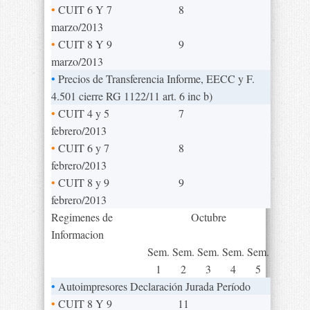
•
CUIT 6 Y 7
8
marzo/2013
•
CUIT 8 Y 9
9
marzo/2013
•
Precios de Transferencia Informe, EECC y F.
4.501 cierre RG 1122/11 art. 6 inc b)
•
CUIT 4 y 5
7
febrero/2013
•
CUIT 6 y 7
8
febrero/2013
•
CUIT 8 y 9
9
febrero/2013
Regimenes de
Octubre
Informacion
Sem.
Sem.
Sem.
Sem.
Sem.
1
2
3
4
5
•
Autoimpresores Declaración Jurada Período
•
CUIT 8 Y 9
11