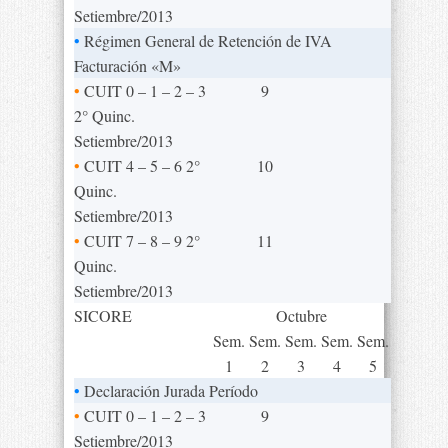
Setiembre/2013
•
Régimen General de Retención de IVA
Facturación «M»
•
CUIT 0 – 1 – 2 – 3
9
2° Quinc.
Setiembre/2013
•
CUIT 4 – 5 – 6 2°
10
Quinc.
Setiembre/2013
•
CUIT 7 – 8 – 9 2°
11
Quinc.
Setiembre/2013
SICORE
Octubre
Sem.
Sem.
Sem.
Sem.
Sem.
1
2
3
4
5
•
Declaración Jurada Período
•
CUIT 0 – 1 – 2 – 3
9
Setiembre/2013