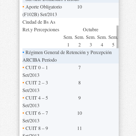
•
Aporte Obligatorio
10
(F102B) Set/2013
Ciudad de Bs As
Ret.y Percepciones
Octubre
Sem.
Sem.
Sem.
Sem.
Sem.
1
2
3
4
5
•
Régimen General de Retención y Percepción
ARCIBA Período
•
CUIT 0 – 1
7
Set/2013
•
CUIT 2 – 3
8
Set/2013
•
CUIT 4 – 5
9
Set/2013
•
CUIT 6 – 7
10
Set/2013
•
CUIT 8 – 9
11
Set/2013