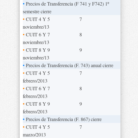
•
Precios de Transferencia (F 741 y F742) 1º
semestre cierre
•
CUIT 4 Y 5
7
noviembre/13
•
CUIT 6 Y 7
8
noviembre/13
•
CUIT 8 Y 9
9
noviembre/13
•
Precios de Transferencia (F. 743) anual cierre
•
CUIT 4 Y 5
7
febrero/2013
•
CUIT 6 Y 7
8
febrero/2013
•
CUIT 8 Y 9
9
febrero/2013
•
Precios de Transferencia (F. 867) cierre
•
CUIT 4 Y 5
7
marzo/2013