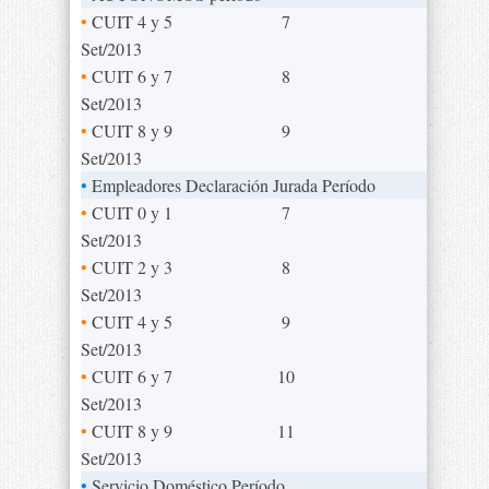
•
CUIT 4 y 5
7
Set/2013
•
CUIT 6 y 7
8
Set/2013
•
CUIT 8 y 9
9
Set/2013
•
Empleadores Declaración Jurada Período
•
CUIT 0 y 1
7
Set/2013
•
CUIT 2 y 3
8
Set/2013
•
CUIT 4 y 5
9
Set/2013
•
CUIT 6 y 7
10
Set/2013
•
CUIT 8 y 9
11
Set/2013
•
Servicio Doméstico Período