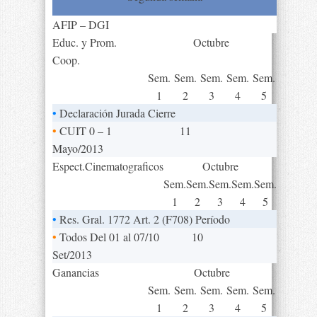
AFIP – DGI
Educ. y Prom.
Octubre
Coop.
Sem.
Sem.
Sem.
Sem.
Sem.
1
2
3
4
5
•
Declaración Jurada Cierre
•
CUIT 0 – 1
11
Mayo/2013
Espect.Cinematograficos
Octubre
Sem.
Sem.
Sem.
Sem.
Sem.
1
2
3
4
5
•
Res. Gral. 1772 Art. 2 (F708) Período
•
Todos Del 01 al 07/10
10
Set/2013
Ganancias
Octubre
Sem.
Sem.
Sem.
Sem.
Sem.
1
2
3
4
5