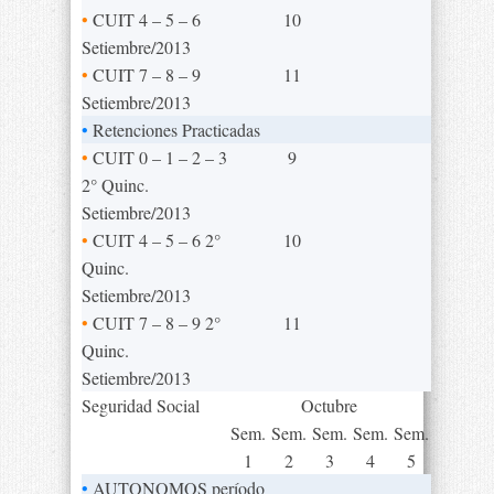
•
CUIT 4 – 5 – 6
10
Setiembre/2013
•
CUIT 7 – 8 – 9
11
Setiembre/2013
•
Retenciones Practicadas
•
CUIT 0 – 1 – 2 – 3
9
2° Quinc.
Setiembre/2013
•
CUIT 4 – 5 – 6 2°
10
Quinc.
Setiembre/2013
•
CUIT 7 – 8 – 9 2°
11
Quinc.
Setiembre/2013
Seguridad Social
Octubre
Sem.
Sem.
Sem.
Sem.
Sem.
1
2
3
4
5
•
AUTONOMOS período