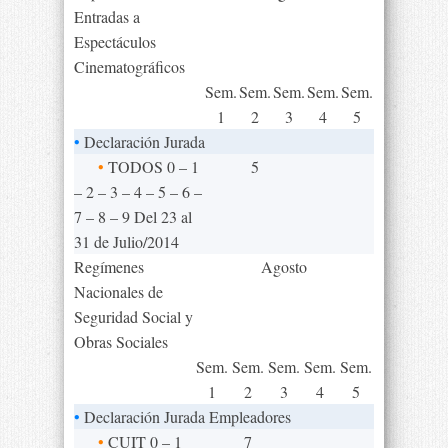
Entradas a
Espectáculos
Cinematográficos
Sem.
Sem.
Sem.
Sem.
Sem.
1
2
3
4
5
•
Declaración Jurada
•
TODOS 0 – 1
5
– 2 – 3 – 4 – 5 – 6 –
7 – 8 – 9 Del 23 al
31 de Julio/2014
Regímenes
Agosto
Nacionales de
Seguridad Social y
Obras Sociales
Sem.
Sem.
Sem.
Sem.
Sem.
1
2
3
4
5
•
Declaración Jurada Empleadores
•
CUIT 0 – 1
7