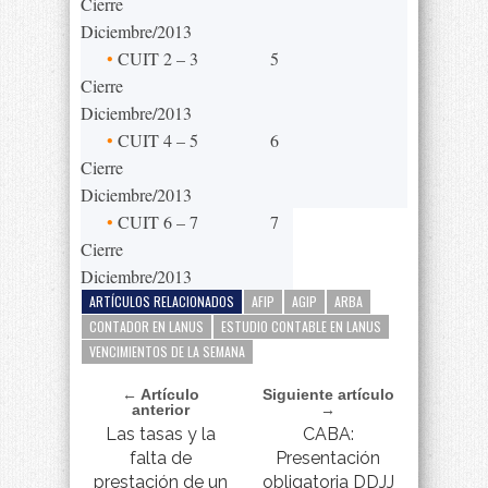
Cierre
Diciembre/2013
•
CUIT 2 – 3
5
Cierre
Diciembre/2013
•
CUIT 4 – 5
6
Cierre
Diciembre/2013
•
CUIT 6 – 7
7
Cierre
Diciembre/2013
ARTÍCULOS RELACIONADOS
AFIP
AGIP
ARBA
CONTADOR EN LANUS
ESTUDIO CONTABLE EN LANUS
VENCIMIENTOS DE LA SEMANA
← Artículo
Siguiente artículo
anterior
→
Las tasas y la
CABA:
falta de
Presentación
prestación de un
obligatoria DDJJ