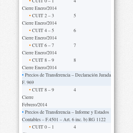
•
CUIT 0 – 1
4
Cierre Enero/2014
•
CUIT 2 – 3
5
Cierre Enero/2014
•
CUIT 4 – 5
6
Cierre Enero/2014
•
CUIT 6 – 7
7
Cierre Enero/2014
•
CUIT 8 – 9
8
Cierre Enero/2014
•
Precios de Transferencia – Declaración Jurada
F. 969
•
CUIT 8 – 9
4
Cierre
Febrero/2014
•
Precios de Transferencia – Informe y Estados
Contables – F.4501 – Art. 6 inc. b) RG 1122
•
CUIT 0 – 1
4