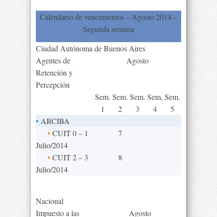
Calendario de vencimientos – Agosto 2014 –
Segunda semana
Ciudad Autónoma de Buenos Aires
Agentes de
Agosto
Retención y
Percepción
Sem.
Sem.
Sem.
Sem.
Sem.
1
2
3
4
5
•
ARCIBA
•
CUIT 0 – 1
7
Julio/2014
•
CUIT 2 – 3
8
Julio/2014
Nacional
Impuesto a las
Agosto