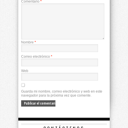
Comentario
*
Nombre
*
Correo electrónico
*
Web
Guarda mi nombre, correo electrónico y web en este
navegador para la próxima vez que comente.