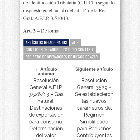
de Identificación Tributaria (C.U.I.T.) según lo
dispuesto en el inc. d) del art. 14 de la Res.
Gral. A.F.I.P. 3.510/13.
Art. 3
– De forma.
ARTÍCULOS RELACIONADOS
AFIP
CONTADOR EN LANUS
ESTUDIO CONTABLE
REGISTRO DE OPERADORES DE JUEGOS DE AZAR
← Artículo
Siguiente artículo
anterior
→
Resolución
Resolución
General A.F.I.P.
General 3529 –
3.526/13 – Gas
Se establecieron
natural.
las nuevos
Destinaciones
parámetros del
de exportación
Régimen
para consumo.
Simplificado
Determinación
para Pequeños
del valor
Contribuyentes