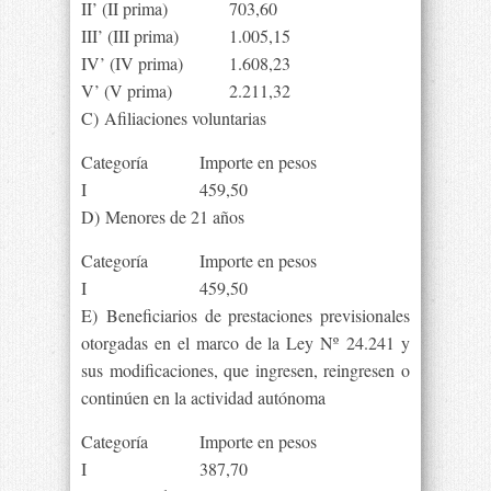
II’ (II prima)
703,60
III’ (III prima)
1.005,15
IV’ (IV prima)
1.608,23
V’ (V prima)
2.211,32
C) Afiliaciones voluntarias
Categoría
Importe en pesos
I
459,50
D) Menores de 21 años
Categoría
Importe en pesos
I
459,50
E) Beneficiarios de prestaciones previsionales
otorgadas en el marco de la Ley Nº 24.241 y
sus modificaciones, que ingresen, reingresen o
continúen en la actividad autónoma
Categoría
Importe en pesos
I
387,70