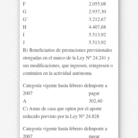
F
2.055,08
G
2.937,30
G’
3.212,67
H
4.407,68
I
5.513,92
J
5.513,92
B) Beneficiarios de prestaciones previsionales
otorgadas en el marco de la Ley Nº 24.241 y
sus modificaciones, que ingresen, reingresen o
continúen en la actividad autónoma
Categoría vigente hasta febrero de
Importe a
2007
pagar
A
302,40
C) Amas de casa que opten por el aporte
reducido previsto por la Ley Nº 24.828
Categoría vigente hasta febrero de
Importe a
2007
pagar