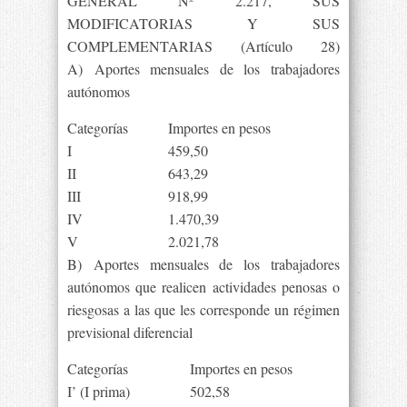
GENERAL Nº 2.217, SUS
MODIFICATORIAS Y SUS
COMPLEMENTARIAS (Artículo 28)
A) Aportes mensuales de los trabajadores
autónomos
Categorías
Importes en pesos
I
459,50
II
643,29
III
918,99
IV
1.470,39
V
2.021,78
B) Aportes mensuales de los trabajadores
autónomos que realicen actividades penosas o
riesgosas a las que les corresponde un régimen
previsional diferencial
Categorías
Importes en pesos
I’ (I prima)
502,58