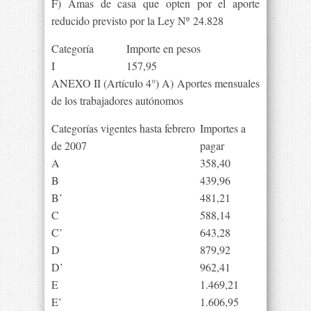
F) Amas de casa que opten por el aporte
reducido previsto por la Ley Nº 24.828
Categoría
Importe en pesos
I
157,95
ANEXO II (Artículo 4°) A) Aportes mensuales
de los trabajadores autónomos
Categorías vigentes hasta febrero
Importes a
de 2007
pagar
A
358,40
B
439,96
B’
481,21
C
588,14
C’
643,28
D
879,92
D’
962,41
E
1.469,21
E’
1.606,95