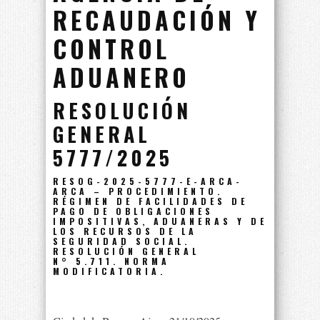
RECAUDACIÓN Y
CONTROL
ADUANERO
RESOLUCIÓN
GENERAL
5777/2025
RESOG-2025-5777-E-ARCA-
ARCA – PROCEDIMIENTO.
RÉGIMEN DE FACILIDADES DE
PAGO DE OBLIGACIONES
IMPOSITIVAS, ADUANERAS Y DE
LOS RECURSOS DE LA
SEGURIDAD SOCIAL.
RESOLUCIÓN GENERAL
N° 5.711. NORMA
MODIFICATORIA.