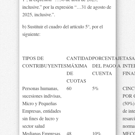
inclusive.” por la expresión “…31 de agosto de
2025, inclusive.”.
b) Sustituir el cuadro del artículo 5°, por el
siguiente:
TIPOS DE
CANTIDAD
PORCENTAJE
TASA
CONTRIBUYENTES
MÁXIMA
DEL PAGO A
INTE
DE
CUENTA
FINA
CUOTAS
Personas humanas,
60
5%
CIN
sucesiones indivisas,
POR 
Micro y Pequeñas
(50%) 
Empresas, entidades
de int
sin fines de lucro y
resarc
sector salud
normat
Medianas Empresas
48
10%
MECON