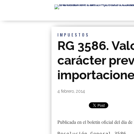
IMPUESTOS
RG 3586. Valo
carácter pre
importacion
By
|
4 febrero, 2014
Publicada en el boletín oficial del día 
Resolución General 3586