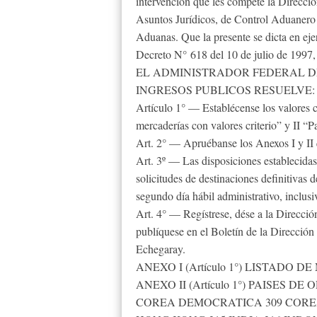
intervención que les compete la Direcci
Asuntos Jurídicos, de Control Aduanero
Aduanas. Que la presente se dicta en ejer
Decreto N° 618 del 10 de julio de 1997, 
EL ADMINISTRADOR FEDERAL D
INGRESOS PUBLICOS RESUELVE:
Artículo 1° — Establécense los valores c
mercaderías con valores criterio” y II “P
Art. 2° — Apruébanse los Anexos I y II q
Art. 3º — Las disposiciones establecidas 
solicitudes de destinaciones definitivas 
segundo día hábil administrativo, inclusiv
Art. 4° — Regístrese, dése a la Direcció
publíquese en el Boletín de la Direcci
Echegaray.
ANEXO I (Artículo 1°) LISTADO
ANEXO II (Artículo 1°) PAISES 
COREA DEMOCRATICA 309 COREA 