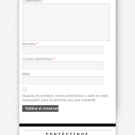
Comentario
*
Nombre
*
Correo electrónico
*
Web
Guarda mi nombre, correo electrónico y web en este
navegador para la próxima vez que comente.