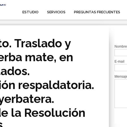
ESTUDIO
SERVICIOS
PREGUNTAS FRECUENTES
o. Traslado y
Nombre
erba mate, en
E-mail
tados.
Mensaj
n respaldatoria.
yerbatera.
e la Resolución
6.