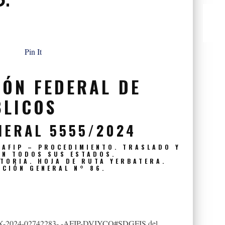
Pin It
IÓN FEDERAL DE
BLICOS
NERAL 5555/2024
-AFIP – PROCEDIMIENTO. TRASLADO Y
EN TODOS SUS ESTADOS.
TORIA. HOJA DE RUTA YERBATERA.
CIÓN GENERAL N° 86.
 EX-2024-02742283- -AFIP-DVIYCO#SDGFIS del