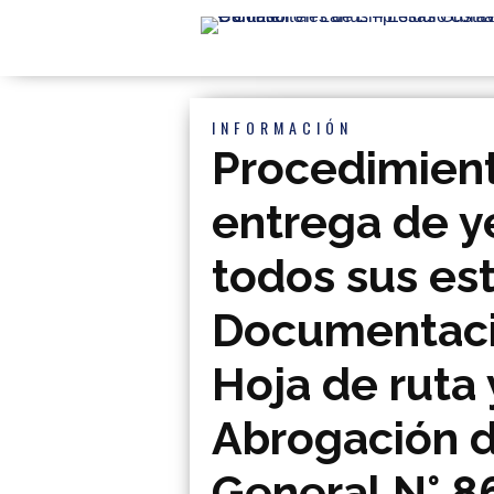
INFORMACIÓN
Procedimient
entrega de y
todos sus es
Documentació
Hoja de ruta 
Abrogación d
General N° 8