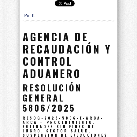
Pin It
AGENCIA DE
RECAUDACIÓN Y
CONTROL
ADUANERO
RESOLUCIÓN
GENERAL
5806/2025
RESOG-2025-5806-E-ARCA-
ARCA – PROCEDIMIENTO.
ENTIDADES SIN FINES DE
LUCRO. SECTOR SALUD.
SUSPENSIÓN DE EJECUCIONES