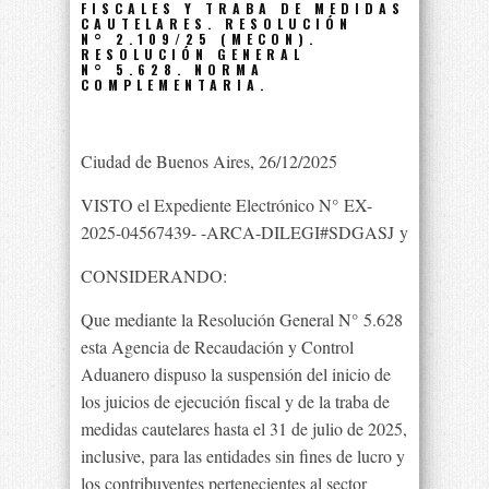
FISCALES Y TRABA DE MEDIDAS
CAUTELARES. RESOLUCIÓN
N° 2.109/25 (MECON).
RESOLUCIÓN GENERAL
N° 5.628. NORMA
COMPLEMENTARIA.
Ciudad de Buenos Aires, 26/12/2025
VISTO el Expediente Electrónico N° EX-
2025-04567439- -ARCA-DILEGI#SDGASJ y
CONSIDERANDO:
Que mediante la Resolución General N° 5.628
esta Agencia de Recaudación y Control
Aduanero dispuso la suspensión del inicio de
los juicios de ejecución fiscal y de la traba de
medidas cautelares hasta el 31 de julio de 2025,
inclusive, para las entidades sin fines de lucro y
los contribuyentes pertenecientes al sector