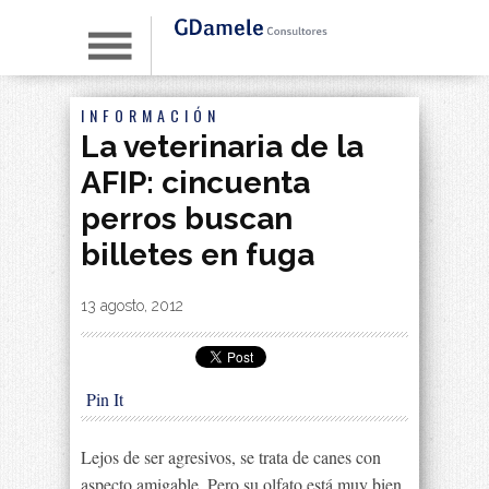
INFORMACIÓN
La veterinaria de la
AFIP: cincuenta
perros buscan
billetes en fuga
By
|
13 agosto, 2012
Pin It
Lejos de ser agresivos, se trata de canes con
aspecto amigable. Pero su olfato está muy bien