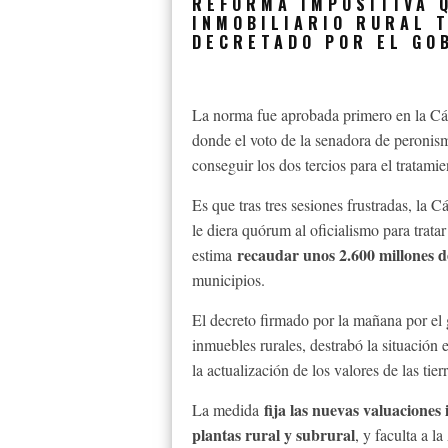
REFORMA IMPOSITIVA 
INMOBILIARIO RURAL 
DECRETADO POR EL GO
La norma fue aprobada primero en la Cá
donde el voto de la senadora de peronism
conseguir los dos tercios para el tratamie
Es que tras tres sesiones frustradas, la
le diera quórum al oficialismo para trata
recaudar unos 2.600 millones d
estima
municipios.
El decreto firmado por la mañana por el 
inmuebles rurales, destrabó la situación
la actualización de los valores de las tierr
fija las nuevas valuaciones 
La medida
plantas rural y subrural
, y faculta a