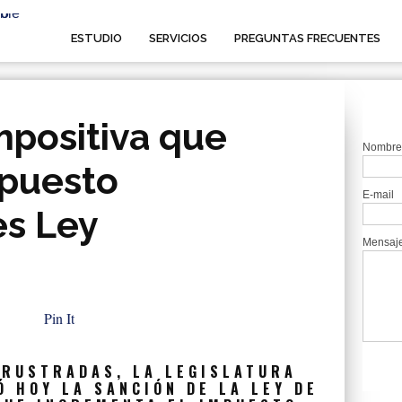
ESTUDIO
SERVICIOS
PREGUNTAS FRECUENTES
mpositiva que
Nombre
mpuesto
E-mail
es Ley
Mensaj
Pin It
FRUSTRADAS, LA LEGISLATURA
 HOY LA SANCIÓN DE LA LEY DE