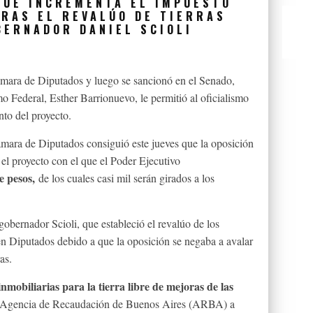
QUE INCREMENTA EL IMPUESTO
TRAS EL REVALÚO DE TIERRAS
BERNADOR DANIEL SCIOLI
mara de Diputados y luego se sancionó en el Senado,
o Federal, Esther Barrionuevo, le permitió al oficialismo
nto del proyecto.
 Cámara de Diputados consiguió este jueves que la oposición
r el proyecto con el que el Poder Ejecutivo
e pesos,
de los cuales casi mil serán girados a los
gobernador Scioli, que estableció el revalúo de los
 en Diputados debido a que la oposición se negaba a avalar
as.
inmobiliarias para la tierra libre de mejoras de las
 la Agencia de Recaudación de Buenos Aires (ARBA) a