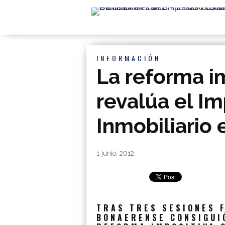
INFORMACIÓN
La reforma i
revalúa el I
Inmobiliario 
By
|
1 junio, 2012
TRAS TRES SESIONES 
BONAERENSE CONSIGUIÓ