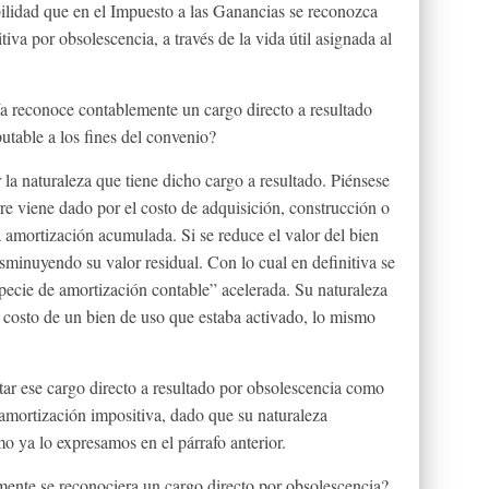
ibilidad que en el Impuesto a las Ganancias se reconozca
va por obsolescencia, a través de la vida útil asignada al
 reconoce contablemente un cargo directo a resultado
table a los fines del convenio?
r la naturaleza que tiene dicho cargo a resultado. Piénsese
erre viene dado por el costo de adquisición, construcción o
 amortización acumulada. Si se reduce el valor del bien
isminuyendo su valor residual. Con lo cual en definitiva se
specie de amortización contable” acelerada. Su naturaleza
n costo de un bien de uso que estaba activado, lo mismo
tar ese cargo directo a resultado por obsolescencia como
amortización impositiva, dado que su naturaleza
o ya lo expresamos en el párrafo anterior.
mente se reconociera un cargo directo por obsolescencia?