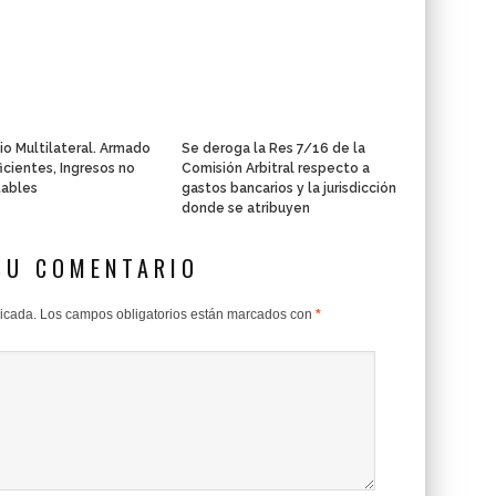
o Multilateral. Armado
Se deroga la Res 7/16 de la
icientes, Ingresos no
Comisión Arbitral respecto a
ables
gastos bancarios y la jurisdicción
donde se atribuyen
SU COMENTARIO
licada.
Los campos obligatorios están marcados con
*