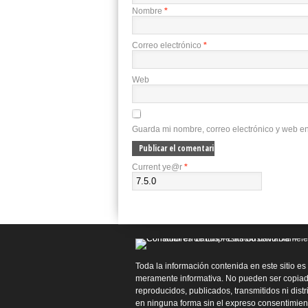
Nombre
*
Correo electrónico
*
Web
Guarda mi nombre, correo electrónico y web e
Current ye@r
*
Toda la información contenida en este sitio es
meramente informativa. No pueden ser copiad
reproducidos, publicados, transmitidos ni dist
en ninguna forma sin el expreso consentimien