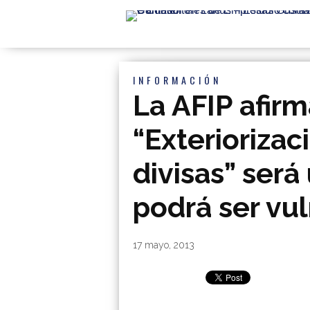
INFORMACIÓN
La AFIP afirm
“Exteriorizac
divisas” ser
podrá ser vu
By
|
17 mayo, 2013