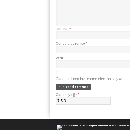
Nombre
*
Correo electrónico
*
Web
Guarda mi nombre, correo electrónico y web e
Current ye@r
*