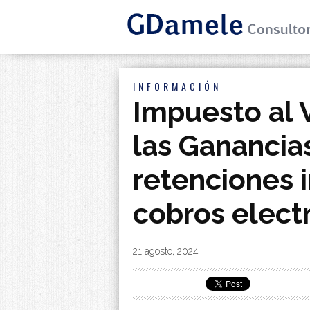
INFORMACIÓN
Impuesto al 
las Ganancia
retenciones i
cobros elect
By
|
21 agosto, 2024