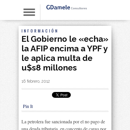
INFORMACIÓN
El Gobierno le «echa»
la AFIP encima a YPF y
le aplica multa de
u$s8 millones
By
|
16 febrero, 2012
Pin It
La petrolera fue sancionada por el no pago de
una deuda tributaria, en concepto de cargo por