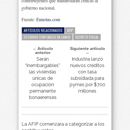
contribuyentes que manifestaran críticas al
gobierno nacional.
Fuente:
Ennotas.com
ARTÍCULOS RELACIONADOS
AFIP
ESTUDIOS CONTABLES EN LANUS
SECRETO FISCAL
← Artículo
Siguiente artículo
anterior
→
Serán
Industria lanzó
“inembargables”
nuevos créditos
las viviendas
con tasa
únicas de
subsidiada para
ocupación
pymes por $700
permanente
millones
bonaerenses
La AFIP comenzara a categorizar a los