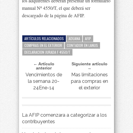
los adquirentes deberán presentar un formulario
manual Nº 4550/T, el que deberá ser
descargado de la página de AFIP.
ARTÍCULOS RELACIONADOS
ADUANA
AFIP
COMPRAS EN EL EXTERIOR
CONTADOR EN LANUS
DECLARACION JURADA F 4550/T
← Artículo
Siguiente artículo
anterior
→
Vencimientos de
Mas limitaciones
la semana 20-
para compras en
24Ene-14
el exterior
La AFIP comenzara a categorizar a los
contribuyentes