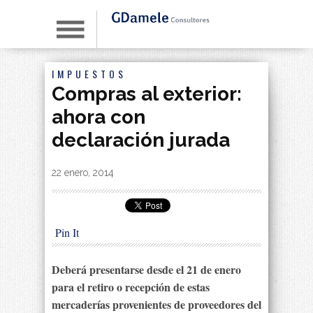
IMPUESTOS
Compras al exterior:
ahora con
declaración jurada
By
|
22 enero, 2014
Pin It
Deberá presentarse desde el 21 de enero
para el retiro o recepción de estas
mercaderías provenientes de proveedores del