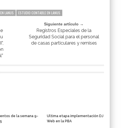
EN LANUS
ESTUDIO CONTABLE EN LANUS
Siguiente artículo →
de
Registros Especiales de la
Su
Seguridad Social para el personal
”,
de casas particulares y remises
ón
l”
entos de la semana 9-
Ultima etapa implementación DJ
15
Web en la PBA