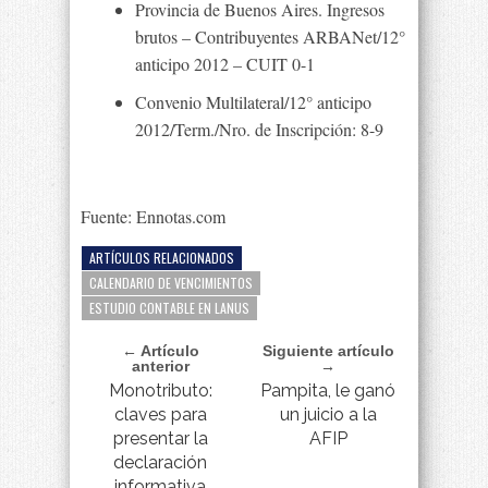
Provincia de Buenos Aires. Ingresos
brutos – Contribuyentes ARBANet/12°
anticipo 2012 – CUIT 0-1
Convenio Multilateral/12° anticipo
2012/Term./Nro. de Inscripción: 8-9
Fuente: Ennotas.com
ARTÍCULOS RELACIONADOS
CALENDARIO DE VENCIMIENTOS
ESTUDIO CONTABLE EN LANUS
← Artículo
Siguiente artículo
anterior
→
Monotributo:
Pampita, le ganó
claves para
un juicio a la
presentar la
AFIP
declaración
informativa